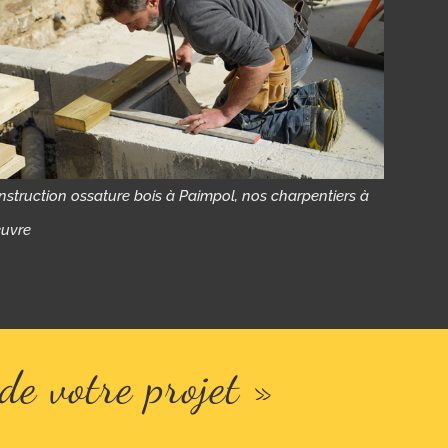
struction ossature bois à Paimpol, nos charpentiers à
euvre
de votre projet »