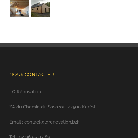
NOUS CONTACTER
LG Rénovation
ZA du Chemin du Savazou, 22500 Kerfot
Email : contact@lgrenovation.bzh
Tel : 02 96 55 07 89