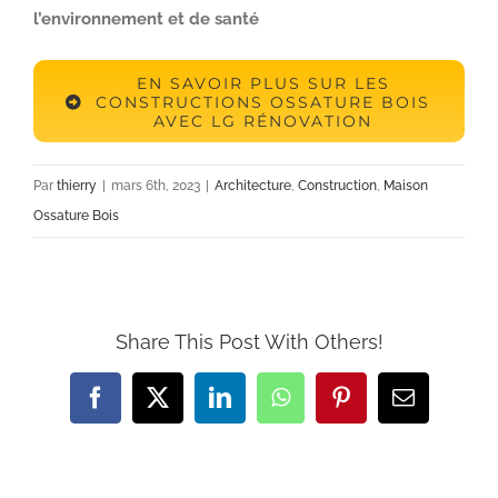
l’environnement et de santé
EN SAVOIR PLUS SUR LES
CONSTRUCTIONS OSSATURE BOIS
AVEC LG RÉNOVATION
Par
thierry
|
mars 6th, 2023
|
Architecture
,
Construction
,
Maison
Ossature Bois
Share This Post With Others!
Facebook
X
LinkedIn
WhatsApp
Pinterest
Email